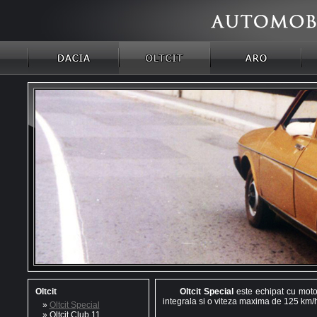
Oltcit
Oltcit Special
este echipat cu motor
integrala si o viteza maxima de 125 km/
»
Oltcit Special
»
Oltcit Club 11