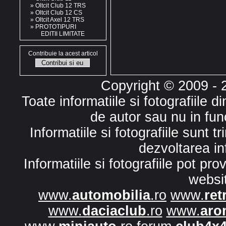
»
Oltcit Club 12 TRS
»
Oltcit Club 12 CS
»
Oltcit Axel 12 TRS
»
PROTOTIPURI
EDITII LIMITATE
Contribuie la acest articol
Copyright © 2009 -
Toate informatiile si fotografiile 
de autor sau nu in fun
Informatiile si fotografiile sunt 
dezvoltarea in
Informatiile si fotografiile pot p
websi
www.
automobilia
.ro
www.
ret
www.
daciaclub
.ro
www.
aro