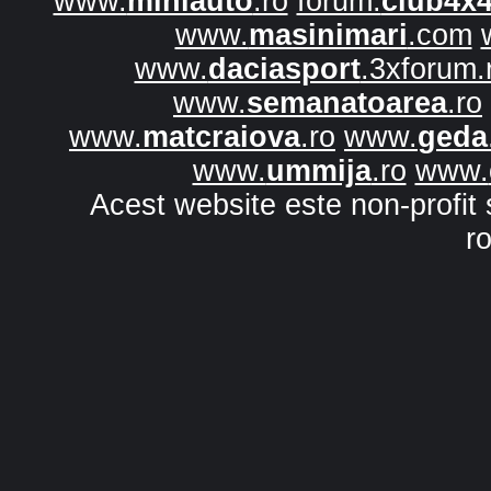
www.
miniauto
.ro
forum.
club4x
www.
masinimari
.com
www.
daciasport
.3xforum.
www.
semanatoarea
.ro
www.
matcraiova
.ro
www.
geda
www.
ummija
.ro
www.
Acest website este non-profit 
r