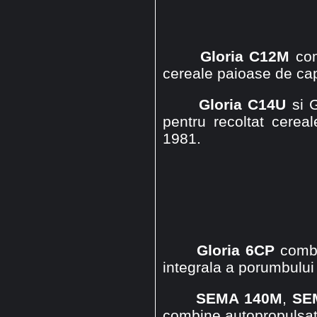
Gloria C12M
com
cereale paioase de ca
Gloria C14U
si G
pentru recoltat cere
1981.
Gloria 6CP
combi
integrala a porumbului
SEMA 140M
,
SE
combine autopropulsate