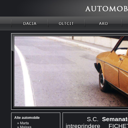
Alte automobile
S.C.
Semanat
»
Marta
intreprindere FICHE
»
Malaxa