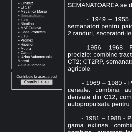
»
Grivbuz
SEMANATOAREA se dist
»
El Car
»
Mecanica Marsa
»
Semanatoarea
- 1949 – 1955 - Peri
»
Irum
»
Nicolina
semanatori pentru pai
»
MAT Craiova
2 randuri, seceratori-l
»
Geda Prodexim
»
OTB
»
Promex
»
Hiperion
- 1956 – 1968 - Peri
»
Mobra
»
Carpati
precizie: combine tract
»
Uzina Automecanica
CT2; CT2RP, semanatori
Moreni
»
Alte automobile
agricole.
Contribuie la acest articol
- 1969 – 1980 - Peri
cereale: combina au
derivate din C12, co
autopropulsata pentru 
- 1981 – 1988 - Peri
gama extinsa: combin