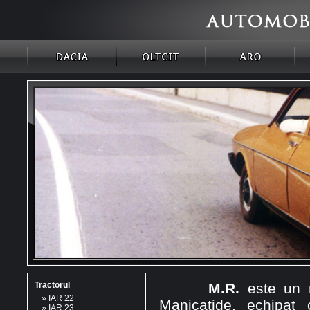
Tractorul
M.R.
este un m
»
IAR 22
Manicatide, echipat
»
IAR 23