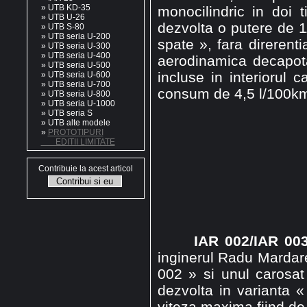
»
UTB KD-35
monocilindric in doi 
»
UTB U-26
dezvolta o putere de 11
»
UTB S-80
»
UTB seria U-200
spate », fara direrent
»
UTB seria U-300
»
UTB seria U-400
aerodinamica decapotab
»
UTB seria U-500
incluse in interiorul
»
UTB seria U-600
»
UTB seria U-700
consum de 4,5 l/100k
»
UTB seria U-800
»
UTB seria U-1000
»
UTB seria S
»
UTB alte modele
»
PROTOTIPURI
EDITII LIMITATE
Contribuie la acest articol
IAR 002/IAR 00
inginerul Radu Mardare
002 » si unul carosat 
dezvolta in varianta 
viteza maxima fiind de