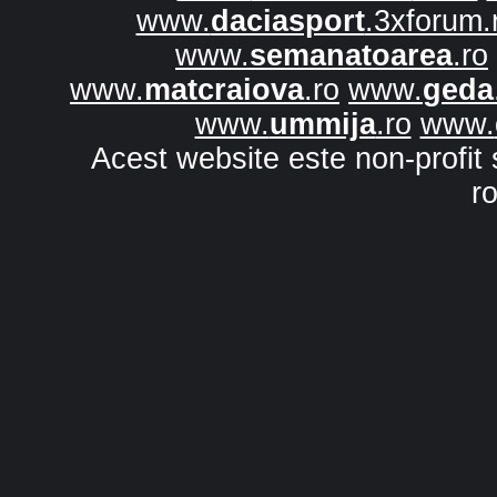
www.
daciasport
.3xforum.
www.
semanatoarea
.ro
www.
matcraiova
.ro
www.
geda
www.
ummija
.ro
www.
Acest website este non-profit 
r