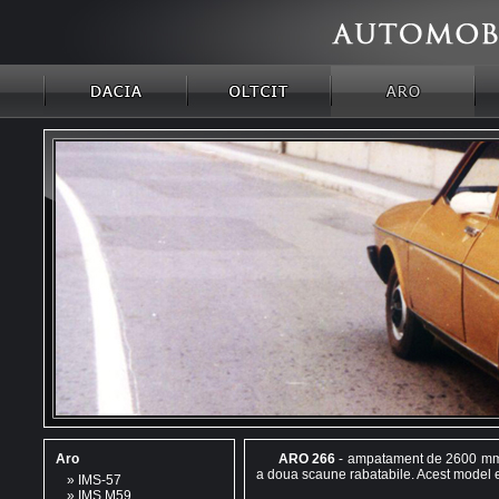
Aro
ARO 266
- ampatament de 2600 mm. 
a doua scaune rabatabile. Acest model e
»
IMS-57
»
IMS M59