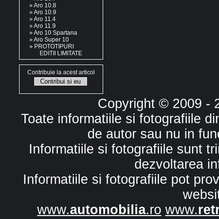
»
Aro 10.8
»
Aro 10.9
»
Aro 11.4
»
Aro 11.9
»
Aro 10 Spartana
»
Aro Super 10
»
PROTOTIPURI
EDITII LIMITATE
Contribuie la acest articol
Copyright © 2009 -
Toate informatiile si fotografiile 
de autor sau nu in fun
Informatiile si fotografiile sunt 
dezvoltarea in
Informatiile si fotografiile pot p
websi
www.
automobilia
.ro
www.
ret