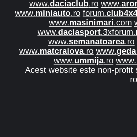
www.
daciaclub
.ro
www.
aro
www.
miniauto
.ro
forum.
club4x
www.
masinimari
.com
www.
daciasport
.3xforum.
www.
semanatoarea
.ro
www.
matcraiova
.ro
www.
geda
www.
ummija
.ro
www.
Acest website este non-profit 
r