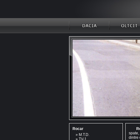
Rocar
R
spate,
»
M.T.D.
dintre
»
TV-1