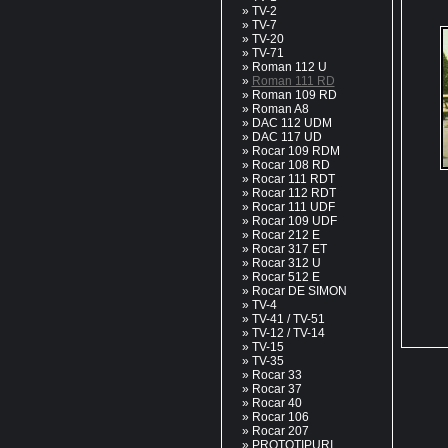
»
TV-2
»
TV-7
»
TV-20
»
TV-71
»
Roman 112 U
»
Roman 111 RD
»
Roman 109 RD
»
Roman A8
»
DAC 112 UDM
»
DAC 117 UD
»
Rocar 109 RDM
»
Rocar 108 RD
»
Rocar 111 RDT
»
Rocar 112 RDT
»
Rocar 111 UDF
»
Rocar 109 UDF
»
Rocar 212 E
»
Rocar 317 ET
»
Rocar 312 U
»
Rocar 512 E
»
Rocar DE SIMON
»
TV-4
»
TV-41 / TV-51
»
TV-12 / TV-14
»
TV-15
»
TV-35
»
Rocar 33
»
Rocar 37
»
Rocar 40
»
Rocar 106
»
Rocar 207
»
PROTOTIPURI