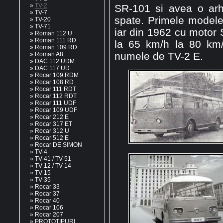
»
TV-2
SR-101 si avea o arh
»
TV-7
spate. Primele modele
»
TV-20
»
TV-71
iar din 1962 cu motor
»
Roman 112 U
»
Roman 111 RD
la 65 km/h la 80 km/
»
Roman 109 RD
numele de TV-2 E.
»
Roman A8
»
DAC 112 UDM
»
DAC 117 UD
»
Rocar 109 RDM
»
Rocar 108 RD
»
Rocar 111 RDT
»
Rocar 112 RDT
»
Rocar 111 UDF
»
Rocar 109 UDF
»
Rocar 212 E
»
Rocar 317 ET
»
Rocar 312 U
»
Rocar 512 E
»
Rocar DE SIMON
»
TV-4
»
TV-41 / TV-51
»
TV-12 / TV-14
»
TV-15
»
TV-35
»
Rocar 33
»
Rocar 37
»
Rocar 40
»
Rocar 106
»
Rocar 207
»
PROTOTIPURI