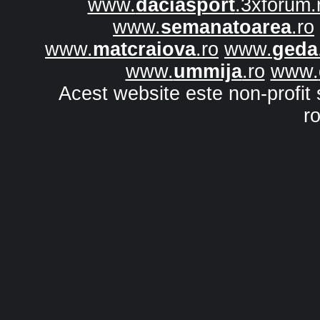
www.
daciasport
.3xforum.
www.
semanatoarea
.ro
www.
matcraiova
.ro
www.
geda
www.
ummija
.ro
www.
Acest website este non-profit 
r