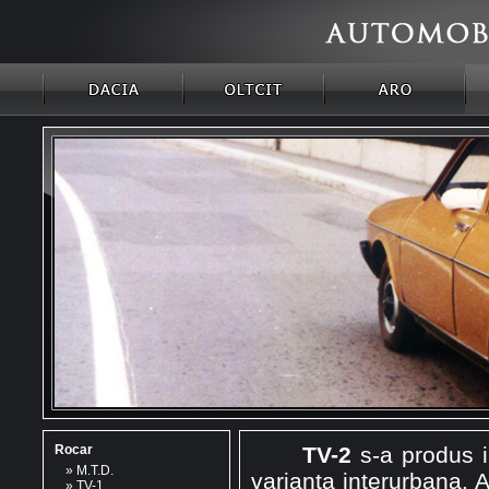
Rocar
TV-2
s-a produs i
»
M.T.D.
varianta interurbana. 
»
TV-1